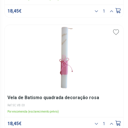
18,45€
Vela de Batismo quadrada decoração rosa
Ref: SC.VB.03
Por encomenda (esclarecimento prévio)
18,45€