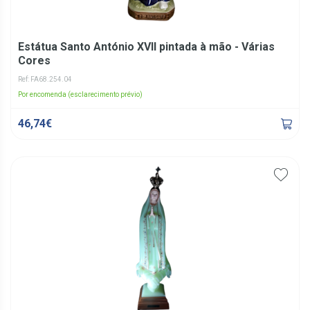
Estátua Santo António XVII pintada à mão - Várias
Cores
Ref: FA68.254.04
Por encomenda (esclarecimento prévio)
46,74€