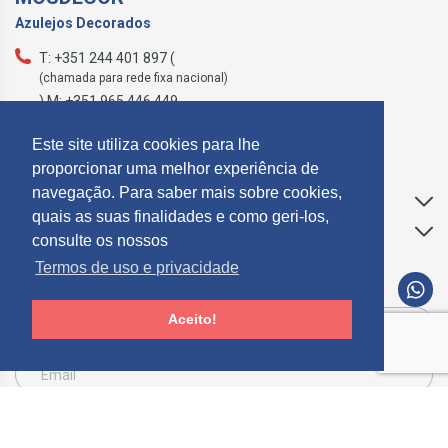
Azulejos Decorados
T: +351 244 401 897 (
(chamada para rede fixa nacional)
) M: +351 965 446 449
geral@mosdecor.pt
Este site utiliza cookies para lhe
proporcionar uma melhor experiência de
navegação. Para saber mais sobre cookies,
Apoio ao Cliente
quais as suas finalidades e como geri-los,
Informações
consulte os nossos
Termos de uso e privacidade
SUBCREVER NEWSLETTER
Aceito!
Consinto que a Mosdecor, trate e utilize os meus dados pessoais fornecidos, para
comunicação de informações relacionadas com produtos e serviços, de acordo com o
descrito nos
Termos de uso e privacidade