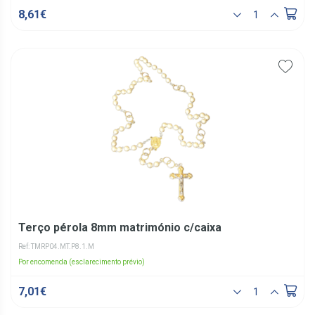
8,61€
Terço pérola 8mm matrimónio c/caixa
Ref: TMRP04.MT.P8.1.M
Por encomenda (esclarecimento prévio)
7,01€