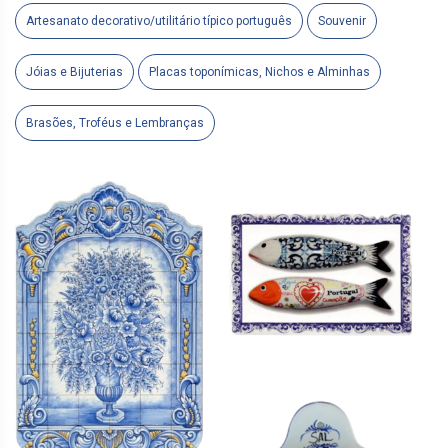
Artesanato decorativo/utilitário típico português
Souvenir
Jóias e Bijuterias
Placas toponímicas, Nichos e Alminhas
Brasões, Troféus e Lembranças