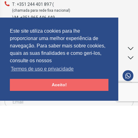
T: +351 244 401 897 (
(chamada para rede fixa nacional)
) M: +351 965 446 449
geral@mosdecor.pt
Este site utiliza cookies para lhe
proporcionar uma melhor experiência de
navegação. Para saber mais sobre cookies,
Apoio ao Cliente
quais as suas finalidades e como geri-los,
Informações
consulte os nossos
Termos de uso e privacidade
SUBCREVER NEWSLETTER
Aceito!
Consinto que a Mosdecor, trate e utilize os meus dados pessoais fornecidos, para
comunicação de informações relacionadas com produtos e serviços, de acordo com o
descrito nos
Termos de uso e privacidade
SUBSCREVER
Limpar