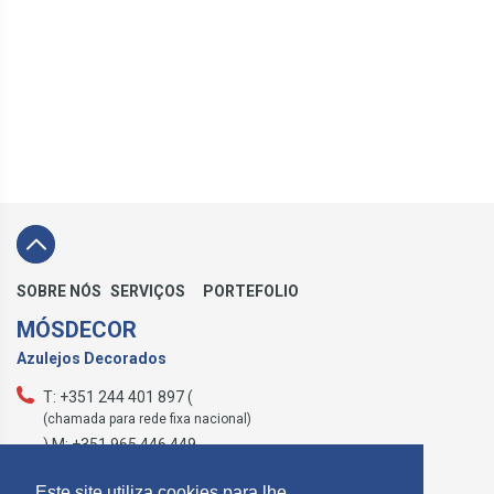
SOBRE NÓS
SERVIÇOS
PORTEFOLIO
MÓSDECOR
Azulejos Decorados
T: +351 244 401 897 (
(chamada para rede fixa nacional)
) M: +351 965 446 449
geral@mosdecor.pt
Este site utiliza cookies para lhe