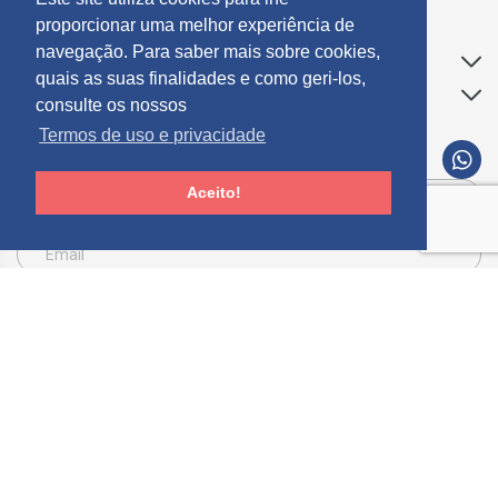
proporcionar uma melhor experiência de
navegação. Para saber mais sobre cookies,
Apoio ao Cliente
quais as suas finalidades e como geri-los,
Informações
consulte os nossos
Termos de uso e privacidade
SUBCREVER NEWSLETTER
Aceito!
Consinto que a Mosdecor, trate e utilize os meus dados pessoais fornecidos, para
comunicação de informações relacionadas com produtos e serviços, de acordo com o
descrito nos
Termos de uso e privacidade
SUBSCREVER
Limpar
© 2026 Mósdecor -
Todos os direitos reservados