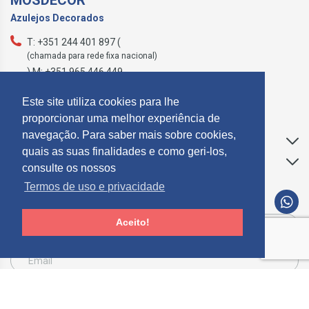
MÓSDECOR
Azulejos Decorados
T: +351 244 401 897 (
(chamada para rede fixa nacional)
) M: +351 965 446 449
geral@mosdecor.pt
Este site utiliza cookies para lhe
proporcionar uma melhor experiência de
navegação. Para saber mais sobre cookies,
Apoio ao Cliente
quais as suas finalidades e como geri-los,
Informações
consulte os nossos
Termos de uso e privacidade
SUBCREVER NEWSLETTER
Aceito!
Consinto que a Mosdecor, trate e utilize os meus dados pessoais fornecidos, para
comunicação de informações relacionadas com produtos e serviços, de acordo com o
descrito nos
Termos de uso e privacidade