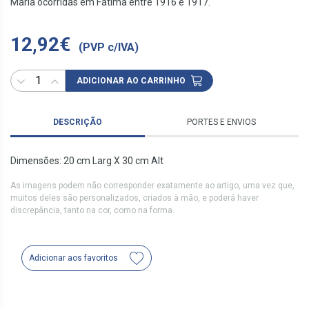
Maria ocorridas em Fátima entre 1916 e 1917.
12,92€
(PVP c/IVA)
ADICIONAR AO CARRINHO
DESCRIÇÃO
PORTES E ENVIOS
Dimensões: 20 cm Larg X 30 cm Alt
As imagens podem não corresponder exatamente ao artigo, uma vez que,
muitos deles são personalizados, criados à mão, e poderá haver
discrepância, tanto na cor, como na forma.
Adicionar aos favoritos