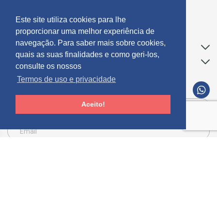
geral@mosdecor.pt
Este site utiliza cookies para lhe
proporcionar uma melhor experiência de
navegação. Para saber mais sobre cookies,
Apoio ao Cliente
quais as suas finalidades e como geri-los,
Informações
consulte os nossos
Termos de uso e privacidade
SUBCREVER NEWSLETTER
Aceito!
Consinto que a Mosdecor, trate e utilize os meus dados pessoais fornecidos, para
comunicação de informações relacionadas com produtos e serviços, de acordo com o
descrito nos
Termos de uso e privacidade
SUBSCREVER
Limpar
© 2026 Mósdecor -
Todos os direitos reservados