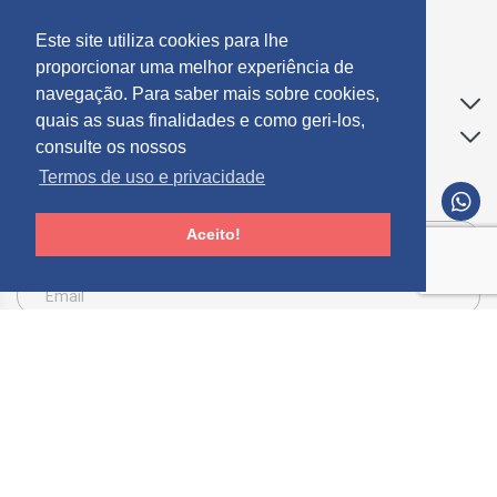
geral@mosdecor.pt
Este site utiliza cookies para lhe
proporcionar uma melhor experiência de
navegação. Para saber mais sobre cookies,
Apoio ao Cliente
quais as suas finalidades e como geri-los,
Informações
consulte os nossos
Termos de uso e privacidade
SUBCREVER NEWSLETTER
Aceito!
Consinto que a Mosdecor, trate e utilize os meus dados pessoais fornecidos, para
comunicação de informações relacionadas com produtos e serviços, de acordo com o
descrito nos
Termos de uso e privacidade
SUBSCREVER
Limpar
© 2026 Mósdecor -
Todos os direitos reservados