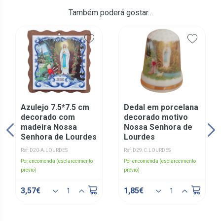
Também poderá gostar…
Azulejo 7.5*7.5 cm
Dedal em porcelana
decorado com
decorado motivo
madeira Nossa
Nossa Senhora de
Senhora de Lourdes
Lourdes
Ref: D20-A.LOURDES
Ref: D29.C.LOURDES
Por encomenda (esclarecimento
Por encomenda (esclarecimento
prévio)
prévio)
3,57€
1,85€