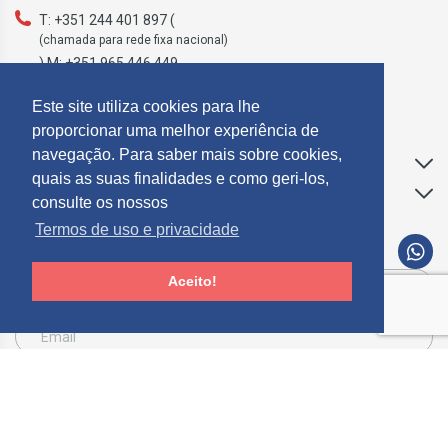
T: +351 244 401 897 (
(chamada para rede fixa nacional)
) M: +351 965 446 449
geral@mosdecor.pt
Este site utiliza cookies para lhe
proporcionar uma melhor experiência de
navegação. Para saber mais sobre cookies,
Apoio ao Cliente
quais as suas finalidades e como geri-los,
Informações
consulte os nossos
Termos de uso e privacidade
SUBCREVER NEWSLETTER
Aceito!
Consinto que a Mosdecor, trate e utilize os meus dados pessoais fornecidos, para
comunicação de informações relacionadas com produtos e serviços, de acordo com o
descrito nos
Termos de uso e privacidade
SUBSCREVER
Limpar