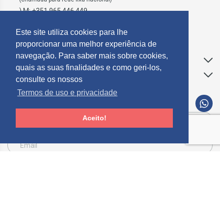
) M: +351 965 446 449
geral@mosdecor.pt
Este site utiliza cookies para lhe
proporcionar uma melhor experiência de
navegação. Para saber mais sobre cookies,
Apoio ao Cliente
quais as suas finalidades e como geri-los,
Informações
consulte os nossos
Termos de uso e privacidade
SUBCREVER NEWSLETTER
Aceito!
Consinto que a Mosdecor, trate e utilize os meus dados pessoais fornecidos, para
comunicação de informações relacionadas com produtos e serviços, de acordo com o
descrito nos
Termos de uso e privacidade
SUBSCREVER
Limpar