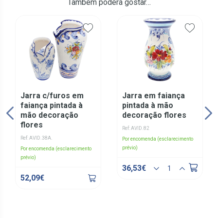
Também poderá gostar…
Jarra c/furos em
Jarra em faiança
faiança pintada à
pintada à mão
mão decoração
decoração flores
flores
Ref: AVID.82
Ref: AVID.38A.
Por encomenda (esclarecimento
prévio)
Por encomenda (esclarecimento
prévio)
36,53€
52,09€