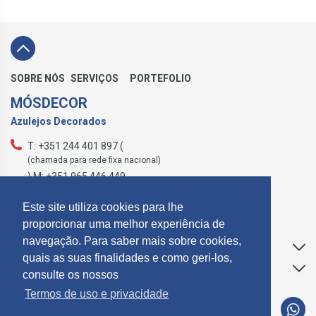
SOBRE NÓS
SERVIÇOS
PORTEFOLIO
MÓSDECOR
Azulejos Decorados
T: +351 244 401 897 (
(chamada para rede fixa nacional)
) M: +351 965 446 449
geral@mosdecor.pt
Este site utiliza cookies para lhe
proporcionar uma melhor experiência de
navegação. Para saber mais sobre cookies,
Apoio ao Cliente
quais as suas finalidades e como geri-los,
Informações
consulte os nossos
Termos de uso e privacidade
SUBCREVER NEWSLETTER