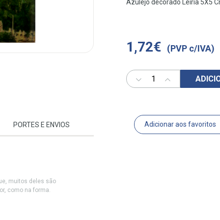
Azulejo decorado Leiria 5X5 
1,72€
(PVP c/IVA)
ADICI
Adicionar aos favoritos
PORTES E ENVIOS
e, muitos deles são
cor, como na forma.