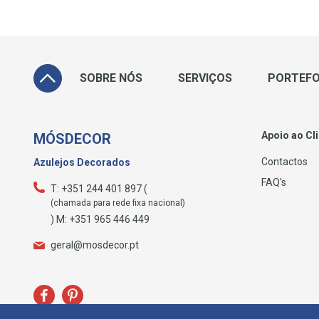
SOBRE NÓS
SERVIÇOS
PORTEFO
Apoio ao Cl
MÓSDECOR
Contactos
Azulejos Decorados
FAQ's
T: +351 244 401 897 (
(chamada para rede fixa nacional)
) M: +351 965 446 449
geral@mosdecor.pt