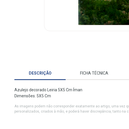
DESCRIÇÃO
FICHA TÉCNICA
Azulejo decorado Leiria 5X5 Cm Íman
Dimensões: 5X5 Cm
As imagens podem não corresponder exatamente ao artigo, uma vez qu
personalizados, criados à mão, e poderá haver discrepância, tanto na 