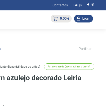
Contactos
FAQ's
0,00 €
Login
m
Partilhar:
nte disponibilidade do artigo)
Por encomenda (esclarecimento prévio)
 azulejo decorado Leiria