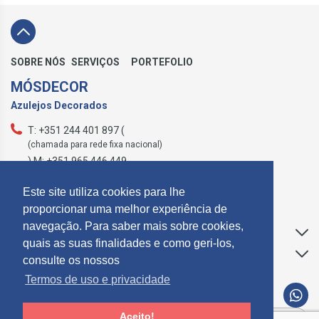
SOBRE NÓS
SERVIÇOS
PORTEFOLIO
MÓSDECOR
Azulejos Decorados
T: +351 244 401 897 (
(chamada para rede fixa nacional)
) M: +351 965 446 449
geral@mosdecor.pt
Este site utiliza cookies para lhe
proporcionar uma melhor experiência de
navegação. Para saber mais sobre cookies,
Apoio ao Cliente
quais as suas finalidades e como geri-los,
Informações
consulte os nossos
Termos de uso e privacidade
SUBCREVER NEWSLETTER
Aceito!