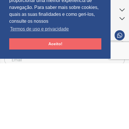
proporcionar uma melhor experiência de
navegação. Para saber mais sobre cookies,
Apoio ao Cliente
quais as suas finalidades e como geri-los,
Informações
consulte os nossos
Termos de uso e privacidade
SUBCREVER NEWSLETTER
Aceito!
Consinto que a Mosdecor, trate e utilize os meus dados pessoais fornecidos, para
comunicação de informações relacionadas com produtos e serviços, de acordo com o
descrito nos
Termos de uso e privacidade
SUBSCREVER
Limpar
© 2026 Mósdecor -
Todos os direitos reservados