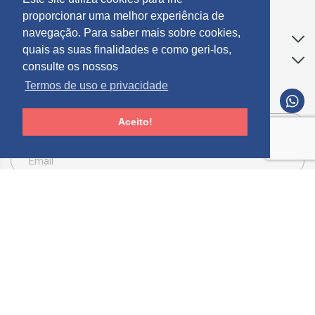
proporcionar uma melhor experiência de
navegação. Para saber mais sobre cookies,
Apoio ao Cliente
quais as suas finalidades e como geri-los,
Informações
consulte os nossos
Termos de uso e privacidade
SUBCREVER NEWSLETTER
Aceito!
Consinto que a Mosdecor, trate e utilize os meus dados pessoais fornecidos, para
comunicação de informações relacionadas com produtos e serviços, de acordo com o
descrito nos
Termos de uso e privacidade
SUBSCREVER
Limpar
© 2026 Mósdecor -
Todos os direitos reservados