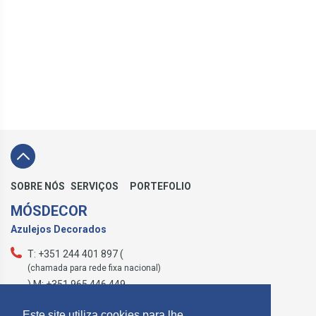
SOBRE NÓS
SERVIÇOS
PORTEFOLIO
MÓSDECOR
Azulejos Decorados
T: +351 244 401 897 (
(chamada para rede fixa nacional)
) M: +351 965 446 449
geral@mosdecor.pt
Este site utiliza cookies para lhe