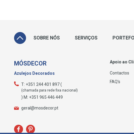
SOBRE NÓS
SERVIÇOS
PORTEFO
Apoio ao Cl
MÓSDECOR
Contactos
Azulejos Decorados
FAQ's
T: +351 244 401 897 (
(chamada para rede fixa nacional)
) M: +351 965 446 449
geral@mosdecor.pt