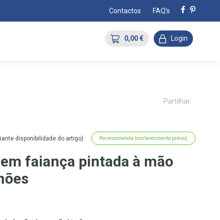
Contactos
FAQ's
0,00 €
Login
Partilhar:
nte disponibilidade do artigo)
Por encomenda (esclarecimento prévio)
 em faiança pintada à mão
mões