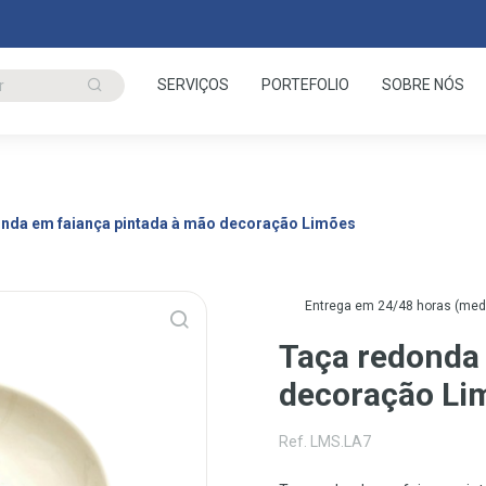
SERVIÇOS
PORTEFOLIO
SOBRE NÓS
nda em faiança pintada à mão decoração Limões
Entrega em 24/48 horas (media
Taça redonda
decoração Li
Ref. LMS.LA7