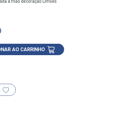
tada à mão decoração Limões
)
ONAR AO CARRINHO