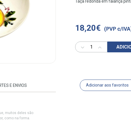
Taça redonda em faiança pin
18,20€
(PVP c/IVA
ADICI
Adicionar aos favoritos
RTES E ENVIOS
e, muitos deles são
cor, como na forma.