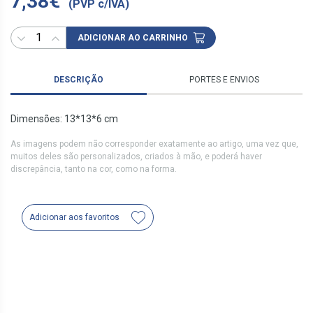
7,38€
(PVP c/IVA)
ADICIONAR AO CARRINHO
DESCRIÇÃO
PORTES E ENVIOS
Dimensões: 13*13*6 cm
As imagens podem não corresponder exatamente ao artigo, uma vez que,
muitos deles são personalizados, criados à mão, e poderá haver
discrepância, tanto na cor, como na forma.
Adicionar aos favoritos