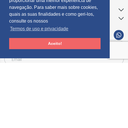
proporcionar uma melhor experiência de
navegação. Para saber mais sobre cookies,
Apoio ao Cliente
quais as suas finalidades e como geri-los,
Informações
consulte os nossos
Termos de uso e privacidade
SUBCREVER NEWSLETTER
Aceito!
Consinto que a Mosdecor, trate e utilize os meus dados pessoais fornecidos, para
comunicação de informações relacionadas com produtos e serviços, de acordo com o
descrito nos
Termos de uso e privacidade
SUBSCREVER
Limpar
© 2026 Mósdecor -
Todos os direitos reservados