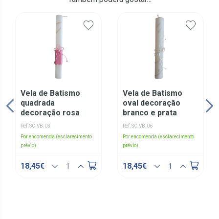
Vela de Batismo
Vela de Batismo
quadrada
oval decoração
decoração rosa
branco e prata
Ref: SC.VB.03
Ref: SC.VB.06
Por encomenda (esclarecimento
Por encomenda (esclarecimento
prévio)
prévio)
18,45€
18,45€