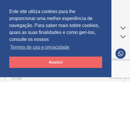
geral@mosdecor.pt
Este site utiliza cookies para lhe
proporcionar uma melhor experiência de
navegação. Para saber mais sobre cookies,
Apoio ao Cliente
quais as suas finalidades e como geri-los,
Informações
consulte os nossos
Termos de uso e privacidade
SUBCREVER NEWSLETTER
Aceito!
Consinto que a Mosdecor, trate e utilize os meus dados pessoais fornecidos, para
comunicação de informações relacionadas com produtos e serviços, de acordo com o
descrito nos
Termos de uso e privacidade
SUBSCREVER
Limpar
© 2026 Mósdecor -
Todos os direitos reservados