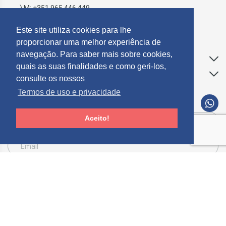
) M: +351 965 446 449
geral@mosdecor.pt
Este site utiliza cookies para lhe
proporcionar uma melhor experiência de
navegação. Para saber mais sobre cookies,
Apoio ao Cliente
quais as suas finalidades e como geri-los,
Informações
consulte os nossos
Termos de uso e privacidade
SUBCREVER NEWSLETTER
Aceito!
Consinto que a Mosdecor, trate e utilize os meus dados pessoais fornecidos, para
comunicação de informações relacionadas com produtos e serviços, de acordo com o
descrito nos
Termos de uso e privacidade
SUBSCREVER
Limpar