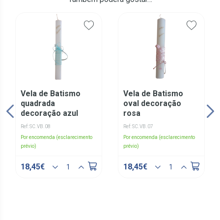
Vela de Batismo
Vela de Batismo
quadrada
oval decoração
decoração azul
rosa
Ref: SC.VB.08
Ref: SC.VB.07
Por encomenda (esclarecimento
Por encomenda (esclarecimento
prévio)
prévio)
18,45€
18,45€