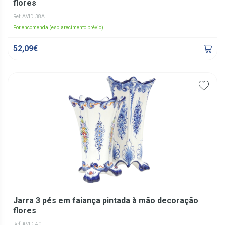
flores
Ref: AVID.38A.
Por encomenda (esclarecimento prévio)
52,09€
Jarra 3 pés em faiança pintada à mão decoração
flores
Ref: AVID.40