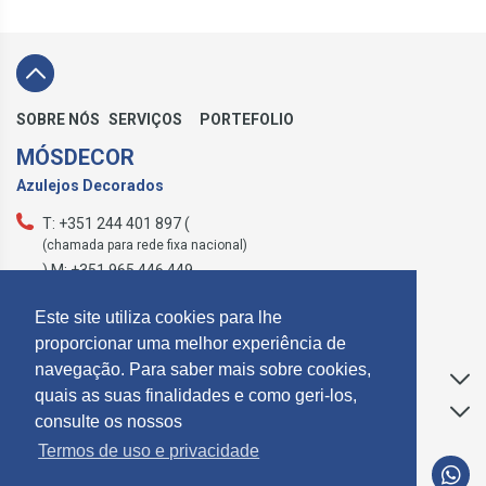
SOBRE NÓS
SERVIÇOS
PORTEFOLIO
MÓSDECOR
Azulejos Decorados
T: +351 244 401 897 (
(chamada para rede fixa nacional)
) M: +351 965 446 449
geral@mosdecor.pt
Este site utiliza cookies para lhe
proporcionar uma melhor experiência de
navegação. Para saber mais sobre cookies,
Apoio ao Cliente
quais as suas finalidades e como geri-los,
Informações
consulte os nossos
Termos de uso e privacidade
SUBCREVER NEWSLETTER