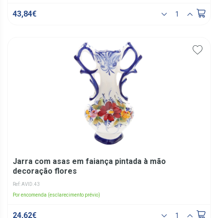
43,84€
Jarra com asas em faiança pintada à mão
decoração flores
Ref: AVID.43
Por encomenda (esclarecimento prévio)
24,62€