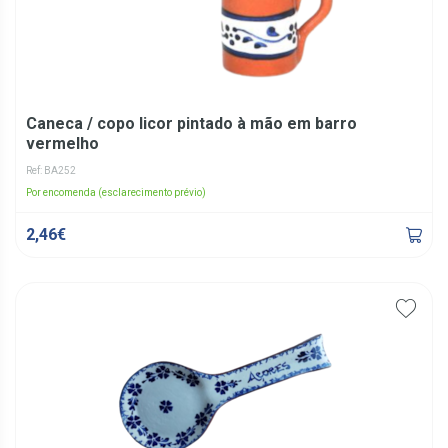
Caneca / copo licor pintado à mão em barro
vermelho
Ref: BA252
Por encomenda (esclarecimento prévio)
2,46€