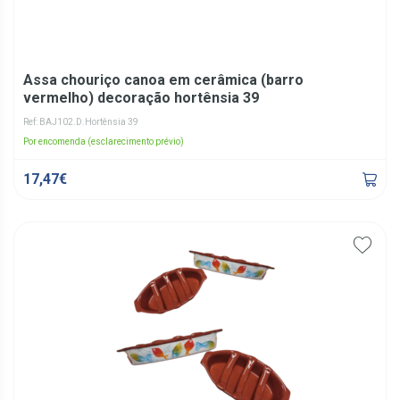
Assa chouriço canoa em cerâmica (barro
vermelho) decoração hortênsia 39
Ref: BAJ102.D.Hortênsia 39
Por encomenda (esclarecimento prévio)
17,47€