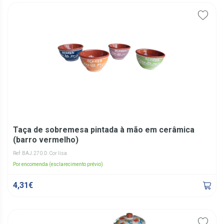
Taça de sobremesa pintada à mão em cerâmica
(barro vermelho)
Ref: BAJ.270.D.Cor lisa
Por encomenda (esclarecimento prévio)
4,31€