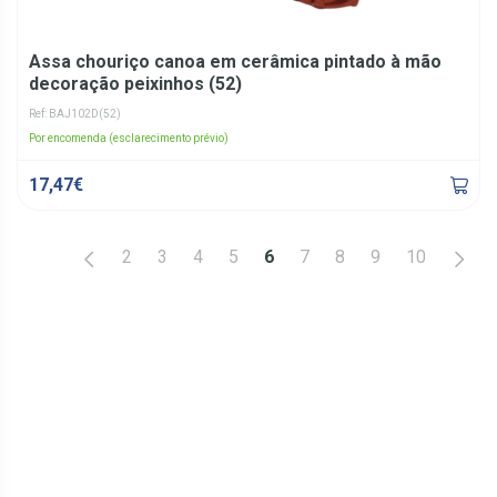
Assa chouriço canoa em cerâmica pintado à mão
decoração peixinhos (52)
Ref: BAJ102D(52)
Por encomenda (esclarecimento prévio)
17,47€
<
>
2
3
4
5
6
7
8
9
10