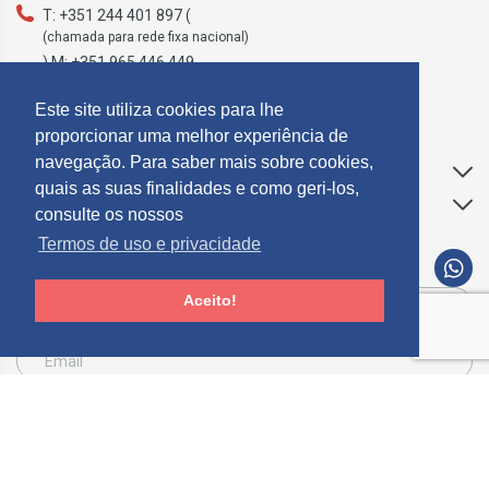
T: +351 244 401 897 (
(chamada para rede fixa nacional)
) M: +351 965 446 449
geral@mosdecor.pt
Este site utiliza cookies para lhe
proporcionar uma melhor experiência de
navegação. Para saber mais sobre cookies,
Apoio ao Cliente
quais as suas finalidades e como geri-los,
Informações
consulte os nossos
Termos de uso e privacidade
SUBCREVER NEWSLETTER
Aceito!
Consinto que a Mosdecor, trate e utilize os meus dados pessoais fornecidos, para
comunicação de informações relacionadas com produtos e serviços, de acordo com o
descrito nos
Termos de uso e privacidade
SUBSCREVER
Limpar