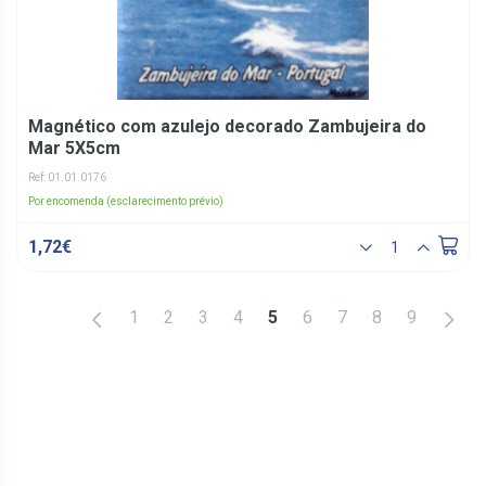
Magnético com azulejo decorado Zambujeira do
Mar 5X5cm
Ref: 01.01.0176
Por encomenda (esclarecimento prévio)
1,72€
<
>
1
2
3
4
5
6
7
8
9