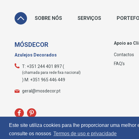
SOBRE NÓS
SERVIÇOS
PORTEFO
Apoio ao Cl
MÓSDECOR
Contactos
Azulejos Decorados
FAQ's
T: +351 244 401 897 (
(chamada para rede fixa nacional)
) M: +351 965 446 449
geral@mosdecor.pt
Este site utiliza cookies para lhe proporcionar uma melhor
consulte os nossos
Termos de uso e privacidade
© 2026 Mósdecor -
Todos os direitos reservados