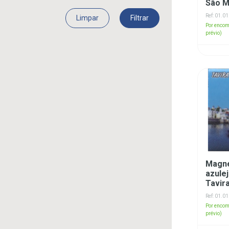
São M
Ref: 01.0
Limpar
Filtrar
Por encom
prévio)
Magné
azule
Tavir
Ref: 01.0
Por encom
prévio)