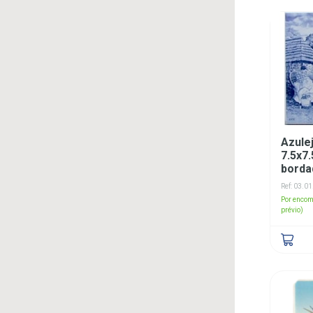
Azule
7.5x7
borda
Ref: 03.0
Por encom
prévio)