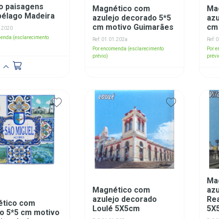
o paisagens
Magnético com
Ma
pélago Madeira
azulejo decorado 5*5
azu
cm motivo Guimarães
cm
1.2020
enda (esclarecimento
Ref: 01.01.202a
Ref: 
Por encomenda (esclarecimento
Por 
prévio)
prévi
Ma
Magnético com
azu
azulejo decorado
Rea
tico com
Loulé 5X5cm
5X
jo 5*5 cm motivo