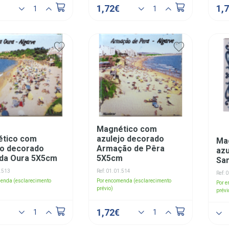
1,72€
1,
Magnético com
tico com
azulejo decorado
Ma
jo decorado
Armação de Pêra
azu
 da Oura 5X5cm
5X5cm
San
1.513
Ref: 01.01.514
Ref: 
enda (esclarecimento
Por encomenda (esclarecimento
Por 
prévio)
prévi
1,72€