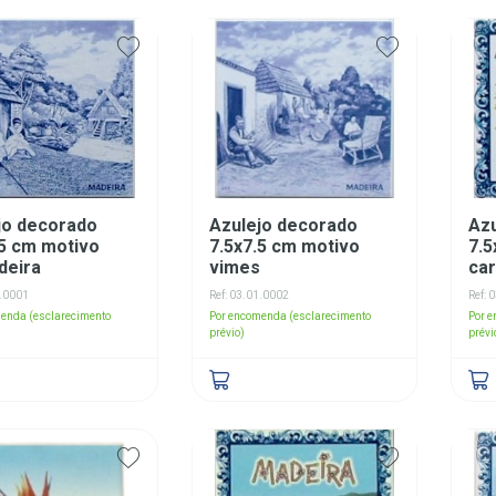
jo decorado
Azulejo decorado
Az
.5 cm motivo
7.5x7.5 cm motivo
7.5
deira
vimes
car
1.0001
Ref: 03.01.0002
Ref: 
enda (esclarecimento
Por encomenda (esclarecimento
Por 
prévio)
prévi