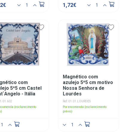
72€
1,72€
Magnético com
gnético com
azulejo 5*5 cm motivo
lejo 5*5 cm Castel
Nossa Senhora de
t`Angelo - Itália
Lourdes
01.01.602
Ref: 01.01.LOURDES
encomenda (esclarecimento
Por encomenda (esclarecimento
o)
prévio)