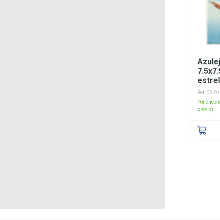
Azule
7.5x7
estrel
Ref: 03.0
Por encom
prévio)