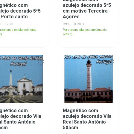
gnético com
azulejo decorado 5*5
lejo decorado 5*5
cm motivo Terceira -
 Porto santo
Açores
01.01.2030
Ref: 01.01.2031
encomenda (esclarecimento
Por encomenda (esclarecimento
o)
prévio)
gnético com
Magnético com
lejo decorado Vila
azulejo decorado Vila
l Santo António
Real Santo António
5cm
5X5cm