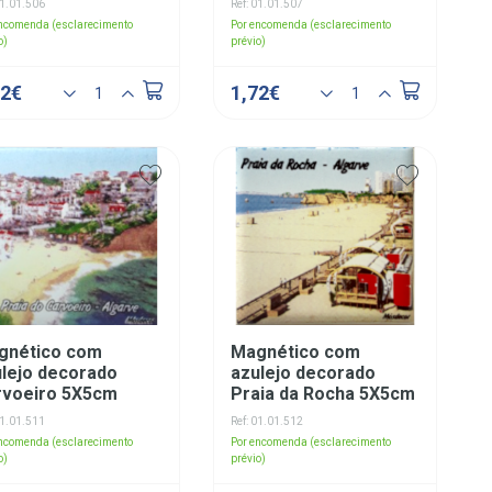
01.01.506
Ref: 01.01.507
encomenda (esclarecimento
Por encomenda (esclarecimento
o)
prévio)
72€
1,72€
gnético com
Magnético com
lejo decorado
azulejo decorado
rvoeiro 5X5cm
Praia da Rocha 5X5cm
01.01.511
Ref: 01.01.512
encomenda (esclarecimento
Por encomenda (esclarecimento
o)
prévio)