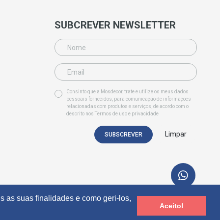
SUBCREVER NEWSLETTER
Consinto que a Mosdecor, trate e utilize os meus dados
pessoais fornecidos, para comunicação de informações
relacionadas com produtos e serviços, de acordo com o
descrito nos
Termos de uso e privacidade
Limpar
SUBSCREVER
s as suas finalidades e como geri-los,
Aceito!