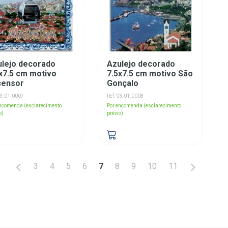
ulejo decorado
Azulejo decorado
x7.5 cm motivo
7.5x7.5 cm motivo São
censor
Gonçalo
03.01.0007
Ref: 03.01.0008
encomenda (esclarecimento
Por encomenda (esclarecimento
o)
prévio)
<
>
3
4
5
6
7
8
9
10
11