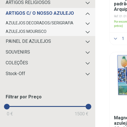
ARTIGOS RELIGIOSOS
padrã
Arqui
ARTIGOS C/ O NOSSO AZULEJO
Ref: 01.0
Por encom
AZULEJOS DECORADOS/SERIGRAFIA
prévio)
AZULEJOS MOURISCO
PAINEL DE AZULEJOS
SOUVENIRS
COLEÇÕES
Stock-Off
Filtrar por Preço
0 €
1500 €
Magné
azule