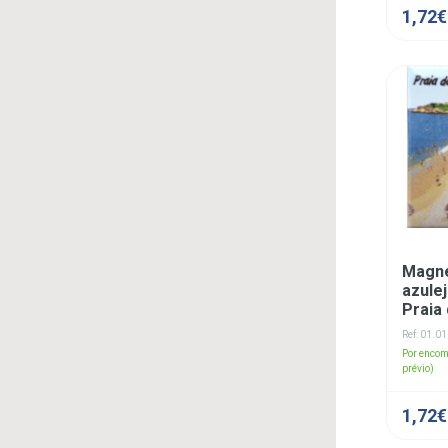
1,72€
Magné
azule
Praia
Ref: 01.0
Por encom
prévio)
1,72€