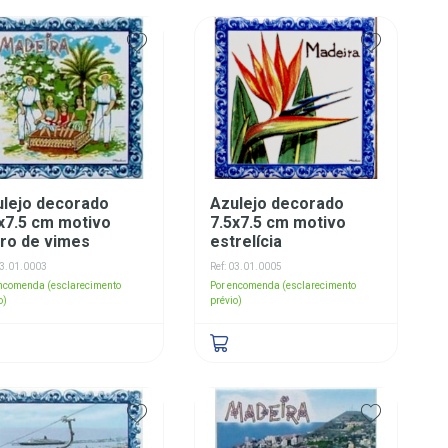
ulejo decorado
Azulejo decorado
x7.5 cm motivo
7.5x7.5 cm motivo
ro de vimes
estrelícia
03.01.0003
Ref: 03.01.0005
encomenda (esclarecimento
Por encomenda (esclarecimento
o)
prévio)