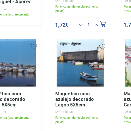
iguel - Açores
Ref: 01.01.505
Ref: 
Por encomenda (esclarecimento
Por 
1.2032
prévio)
prévi
enda (esclarecimento
1,72€
1,
tico com
Magnético com
Ma
jo decorado
azulejo decorado
azu
a 5X5cm
Lagos 5X5cm
Ca
1.508
Ref: 01.01.509
Ref: 
enda (esclarecimento
Por encomenda (esclarecimento
Por 
prévio)
prévi