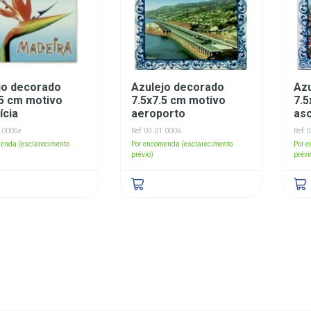
jo decorado
Azulejo decorado
Az
.5 cm motivo
7.5x7.5 cm motivo
7.5
ícia
aeroporto
as
1.0005e
Ref: 03.01.0006
Ref: 
enda (esclarecimento
Por encomenda (esclarecimento
Por 
prévio)
prévi